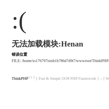
:(
无法加载模块:Henan
错误位置
FILE: /home/xs176797ixtsb1h786d7d9t7/wwwroot/ThinkPH
3.1.3
ThinkPHP
{ Fast & Simple OOP PHP Framework } -- 