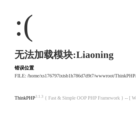
:(
无法加载模块:Liaoning
错误位置
FILE: /home/xs176797ixtsb1h786d7d9t7/wwwroot/ThinkPH
3.1.3
ThinkPHP
{ Fast & Simple OOP PHP Framework } -- 