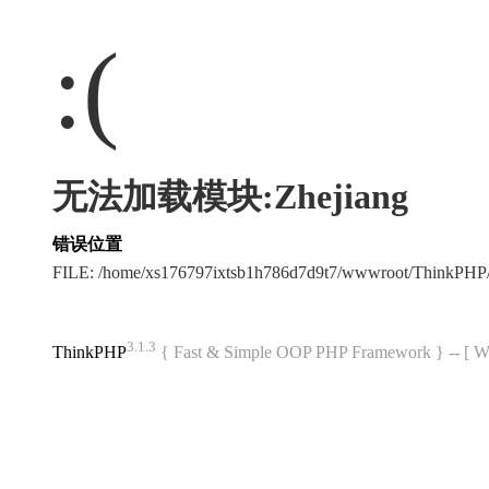
:(
无法加载模块:Zhejiang
错误位置
FILE: /home/xs176797ixtsb1h786d7d9t7/wwwroot/ThinkPH
3.1.3
ThinkPHP
{ Fast & Simple OOP PHP Framework } -- 