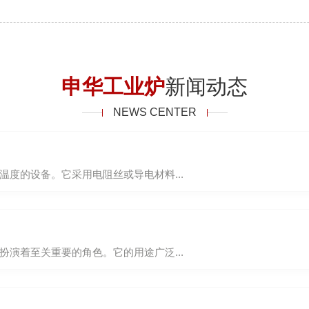
申华工业炉
新闻动态
NEWS CENTER
度的设备。它采用电阻丝或导电材料...
演着至关重要的角色。它的用途广泛...