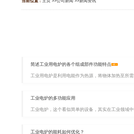
当前位置 :
主页
>>
公司新闻
>>
新闻资讯
简述工业用电炉的各个组成部件功能特点
工业用电炉是利用电能作为热源，将物体加热至所需温
工业电炉的多功能应用
工业电炉，这个看似简单的设备，其实在工业领域中扮
工业电炉的能耗如何优化？