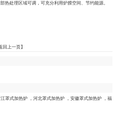
局部热处理区域可调，可充分利用炉膛空间、节约能源。
返回上一页】
浙江罩式加热炉
，
河北罩式加热炉
，
安徽罩式加热炉
，
福