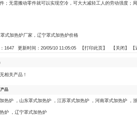
件；无需搬动零件就可以实现空冷，可大大减轻工人的劳动强度；
:辽宁罩式加热炉厂家，辽宁罩式加热炉价格
：
1647
更新时间：20/05/10 11:05:05 【
打印此页
】 【
关闭
】
【
品
无相关产品！
区产品
加热炉
，
山东罩式加热炉
，
江苏罩式加热炉
，
河南罩式加热炉
，
热炉
，
辽宁罩式加热炉