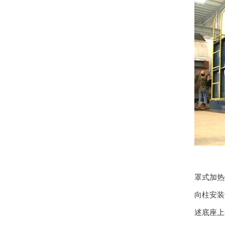
罩式加热
向柱安装
述底座上