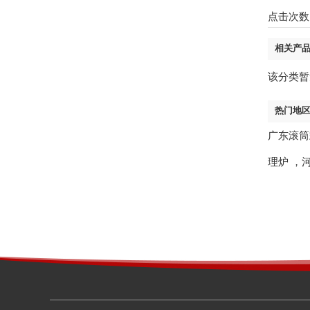
点击次数
相关产
该分类暂
热门地
广东滚筒
理炉
，