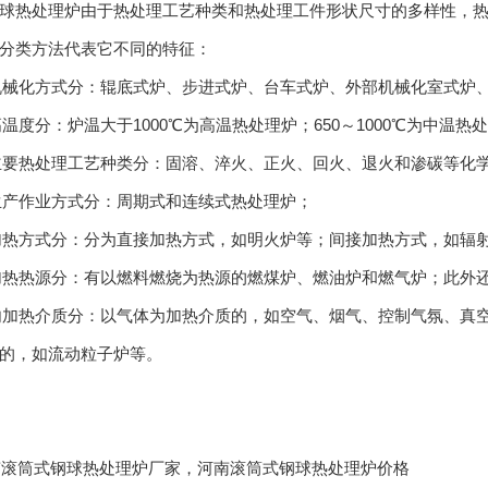
球热处理炉由于热处理工艺种类和热处理工件形状尺寸的多样性，
分类方法代表它不同的特征：
照机械化方式分：辊底式炉、步进式炉、台车式炉、外部机械化室式炉
照高温度分：炉温大于1000℃为高温热处理炉；650～1000℃为中温
照主要热处理工艺种类分：固溶、淬火、正火、回火、退火和渗碳等化
照生产作业方式分：周期式和连续式热处理炉；
照加热方式分：分为直接加热方式，如明火炉等；间接加热方式，如辐
照加热热源分：有以燃料燃烧为热源的燃煤炉、燃油炉和燃气炉；此外
炉内加热介质分：以气体为加热介质的，如空气、烟气、控制气氛、
的，如流动粒子炉等。
:河南滚筒式钢球热处理炉厂家，河南滚筒式钢球热处理炉价格