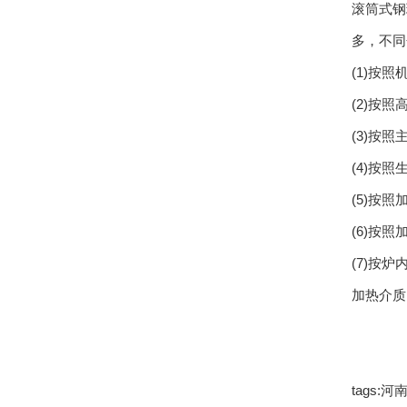
滚筒式钢
多，不同
(1)按
(2)按
(3)按
(4)按
(5)按
(6)按
(7)按
加热介质
tags