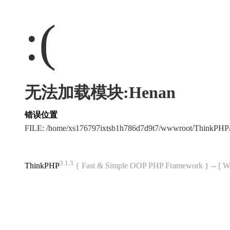
:(
无法加载模块:Henan
错误位置
FILE: /home/xs176797ixtsb1h786d7d9t7/wwwroot/ThinkPH
3.1.3
ThinkPHP
{ Fast & Simple OOP PHP Framework } -- 