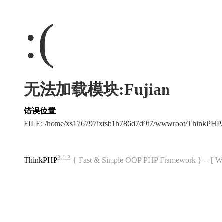
:(
无法加载模块:Fujian
错误位置
FILE: /home/xs176797ixtsb1h786d7d9t7/wwwroot/ThinkPH
3.1.3
ThinkPHP
{ Fast & Simple OOP PHP Framework } -- 