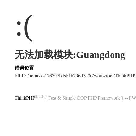
:(
无法加载模块:Guangdong
错误位置
FILE: /home/xs176797ixtsb1h786d7d9t7/wwwroot/ThinkPH
3.1.3
ThinkPHP
{ Fast & Simple OOP PHP Framework } -- 