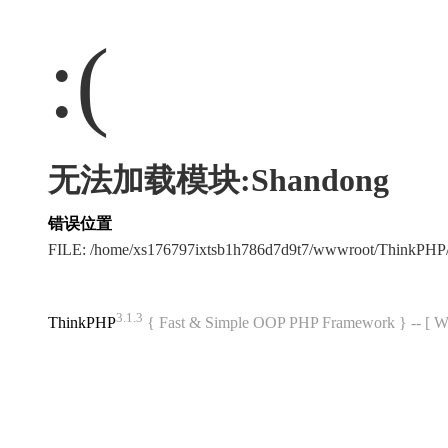
:(
无法加载模块:Shandong
错误位置
FILE: /home/xs176797ixtsb1h786d7d9t7/wwwroot/ThinkPH
3.1.3
ThinkPHP
{ Fast & Simple OOP PHP Framework } -- 