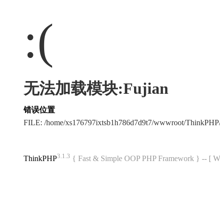
:(
无法加载模块:Fujian
错误位置
FILE: /home/xs176797ixtsb1h786d7d9t7/wwwroot/ThinkPH
3.1.3
ThinkPHP
{ Fast & Simple OOP PHP Framework } -- 