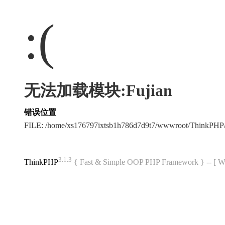
:(
无法加载模块:Fujian
错误位置
FILE: /home/xs176797ixtsb1h786d7d9t7/wwwroot/ThinkPH
3.1.3
ThinkPHP
{ Fast & Simple OOP PHP Framework } -- 