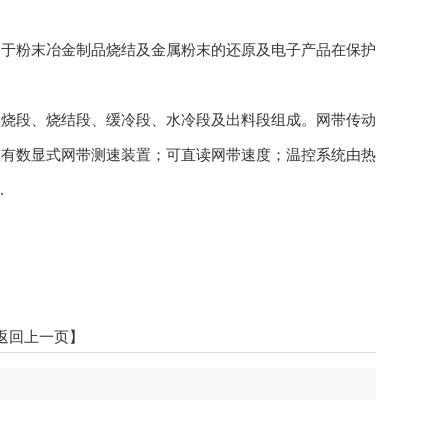
用于粉末冶金制品烧结及金属粉末的还原及电子产品在保护
预烧段、烧结段、缓冷段、水冷段及出料段组成。网带传动
置有数显式网带测速装置；可直读网带速度；温控系统由热
.
返回上一页】