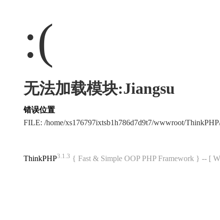
:(
无法加载模块:Jiangsu
错误位置
FILE: /home/xs176797ixtsb1h786d7d9t7/wwwroot/ThinkPH
3.1.3
ThinkPHP
{ Fast & Simple OOP PHP Framework } -- 