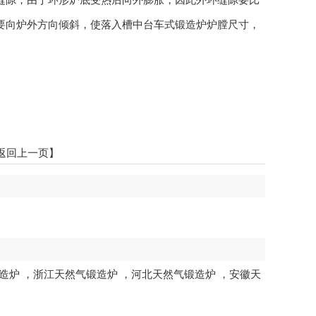
底要向炉外方向倾斜，使落入槽中台车式锻造炉炉膛尺寸，
返回上一页】
造炉
，
浙江天然气锻造炉
，
河北天然气锻造炉
，
安徽天