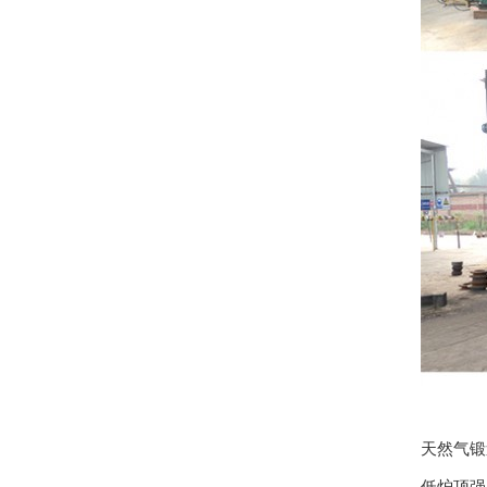
天然气锻
低炉顶强