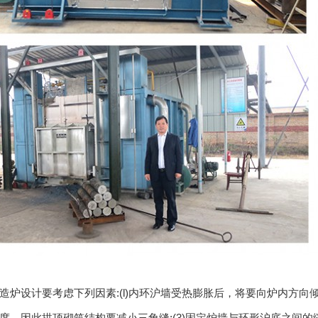
造炉设计要考虑下列因素:(l)内环沪墙受热膨胀后，将要向炉内方向倾
度，因此拱顶砌筑结构要减小三角缝;(3)固定炉墙与环形沪底之间