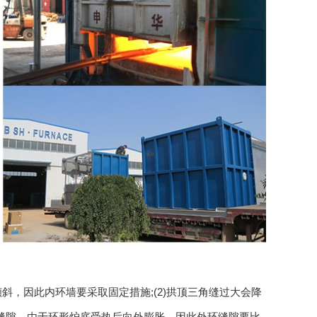
斜，因此内环墙要采取固定措施;(2)拱顶三角缝过大会降
的缝隙，由于环形炉底受热后向外膨胀，因此外环缝隙要比