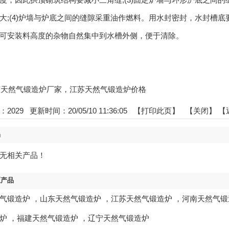
大;(4)炉墙与炉底之间的缝隙采重油作燃料。用水封密封，水封槽
可安装料高度的杂物自然集中到水槽外侧，便于清除。
:江苏天然气锻造炉厂家，江苏天然气锻造炉价格
：
2029
更新时间：20/05/10 11:36:05 【
打印此页
】 【
关闭
】
【
品
无相关产品！
区产品
气锻造炉
，
山东天然气锻造炉
，
江苏天然气锻造炉
，
河南天然气锻
炉
，
福建天然气锻造炉
，
辽宁天然气锻造炉