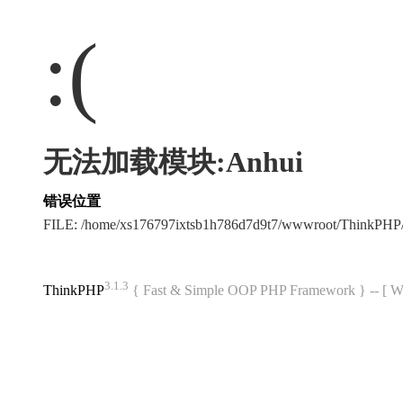
:(
无法加载模块:Anhui
错误位置
FILE: /home/xs176797ixtsb1h786d7d9t7/wwwroot/ThinkPH
3.1.3
ThinkPHP
{ Fast & Simple OOP PHP Framework } -- 