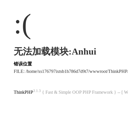
:(
无法加载模块:Anhui
错误位置
FILE: /home/xs176797ixtsb1h786d7d9t7/wwwroot/ThinkPH
3.1.3
ThinkPHP
{ Fast & Simple OOP PHP Framework } -- 