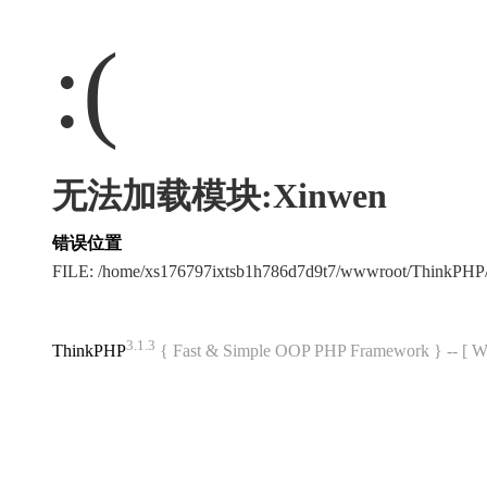
:(
无法加载模块:Xinwen
错误位置
FILE: /home/xs176797ixtsb1h786d7d9t7/wwwroot/ThinkPH
3.1.3
ThinkPHP
{ Fast & Simple OOP PHP Framework } -- 